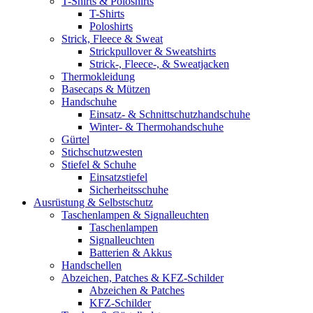
T-Shirts & Poloshirts
T-Shirts
Poloshirts
Strick, Fleece & Sweat
Strickpullover & Sweatshirts
Strick-, Fleece-, & Sweatjacken
Thermokleidung
Basecaps & Mützen
Handschuhe
Einsatz- & Schnittschutzhandschuhe
Winter- & Thermohandschuhe
Gürtel
Stichschutzwesten
Stiefel & Schuhe
Einsatzstiefel
Sicherheitsschuhe
Ausrüstung & Selbstschutz
Taschenlampen & Signalleuchten
Taschenlampen
Signalleuchten
Batterien & Akkus
Handschellen
Abzeichen, Patches & KFZ-Schilder
Abzeichen & Patches
KFZ-Schilder