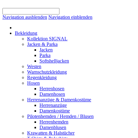
Navigation ausblenden
Navigation einblenden
Bekleidung
Kollektion SIGNAL
Jacken & Parka
Jacken
Parka
Softshelljacken
Westen
Warnschutzkleidung
Regenkleidung
Hosen
Herrenhosen
Damenhosen
Herrenanzüge & Damenkostüme
Herrenanzüge
Damenkostüme
Pilotenhemden / Hemden / Blusen
Herrenhemden
Damenblusen
Krawatten & Halstücher