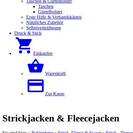
Taschen & Gürtelholster
Taschen
Gürtelholster
Erste Hilfe & Verbandskästen
Nützliches Zubehör
Selbstverteidigung
Druck & Stick
Einkaufen
Warenkorb
Zur Kasse
Strickjacken & Fleecejacken
Sie sind hier:
»
Bekleidung
»
Strick, Fleece & Sweat
»
Strick-, Fleec