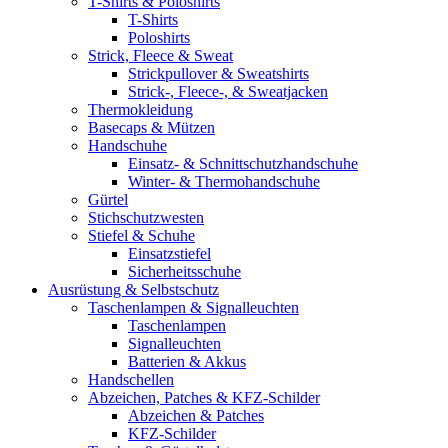
T-Shirts & Poloshirts
T-Shirts
Poloshirts
Strick, Fleece & Sweat
Strickpullover & Sweatshirts
Strick-, Fleece-, & Sweatjacken
Thermokleidung
Basecaps & Mützen
Handschuhe
Einsatz- & Schnittschutzhandschuhe
Winter- & Thermohandschuhe
Gürtel
Stichschutzwesten
Stiefel & Schuhe
Einsatzstiefel
Sicherheitsschuhe
Ausrüstung & Selbstschutz
Taschenlampen & Signalleuchten
Taschenlampen
Signalleuchten
Batterien & Akkus
Handschellen
Abzeichen, Patches & KFZ-Schilder
Abzeichen & Patches
KFZ-Schilder