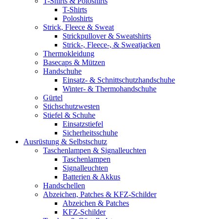
T-Shirts & Poloshirts
T-Shirts
Poloshirts
Strick, Fleece & Sweat
Strickpullover & Sweatshirts
Strick-, Fleece-, & Sweatjacken
Thermokleidung
Basecaps & Mützen
Handschuhe
Einsatz- & Schnittschutzhandschuhe
Winter- & Thermohandschuhe
Gürtel
Stichschutzwesten
Stiefel & Schuhe
Einsatzstiefel
Sicherheitsschuhe
Ausrüstung & Selbstschutz
Taschenlampen & Signalleuchten
Taschenlampen
Signalleuchten
Batterien & Akkus
Handschellen
Abzeichen, Patches & KFZ-Schilder
Abzeichen & Patches
KFZ-Schilder