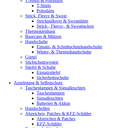
T-Shirts & Poloshirts
T-Shirts
Poloshirts
Strick, Fleece & Sweat
Strickpullover & Sweatshirts
Strick-, Fleece-, & Sweatjacken
Thermokleidung
Basecaps & Mützen
Handschuhe
Einsatz- & Schnittschutzhandschuhe
Winter- & Thermohandschuhe
Gürtel
Stichschutzwesten
Stiefel & Schuhe
Einsatzstiefel
Sicherheitsschuhe
Ausrüstung & Selbstschutz
Taschenlampen & Signalleuchten
Taschenlampen
Signalleuchten
Batterien & Akkus
Handschellen
Abzeichen, Patches & KFZ-Schilder
Abzeichen & Patches
KFZ-Schilder