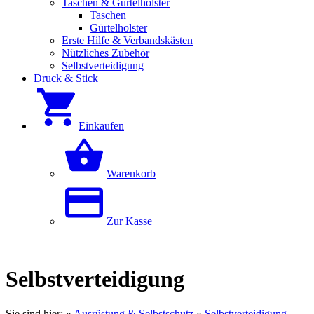
Taschen & Gürtelholster
Taschen
Gürtelholster
Erste Hilfe & Verbandskästen
Nützliches Zubehör
Selbstverteidigung
Druck & Stick
Einkaufen
Warenkorb
Zur Kasse
Selbstverteidigung
Sie sind hier:
»
Ausrüstung & Selbstschutz
»
Selbstverteidigung