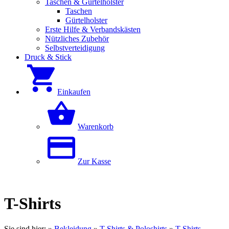
Taschen & Gürtelholster
Taschen
Gürtelholster
Erste Hilfe & Verbandskästen
Nützliches Zubehör
Selbstverteidigung
Druck & Stick
Einkaufen
Warenkorb
Zur Kasse
T-Shirts
Sie sind hier:
»
Bekleidung
»
T-Shirts & Poloshirts
»
T-Shirts