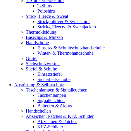
T-Shirts & Poloshirts
T-Shirts
Poloshirts
Strick, Fleece & Sweat
Strickpullover & Sweatshirts
Strick-, Fleece-, & Sweatjacken
Thermokleidung
Basecaps & Mützen
Handschuhe
Einsatz- & Schnittschutzhandschuhe
Winter- & Thermohandschuhe
Gürtel
Stichschutzwesten
Stiefel & Schuhe
Einsatzstiefel
Sicherheitsschuhe
Ausrüstung & Selbstschutz
Taschenlampen & Signalleuchten
Taschenlampen
Signalleuchten
Batterien & Akkus
Handschellen
Abzeichen, Patches & KFZ-Schilder
Abzeichen & Patches
KFZ-Schilder