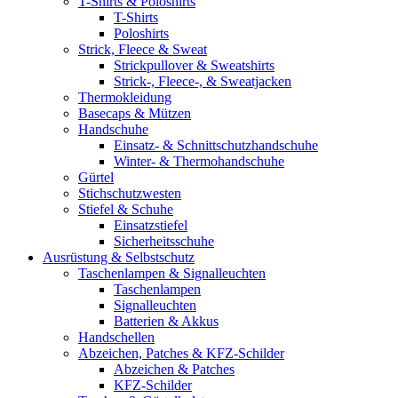
T-Shirts & Poloshirts
T-Shirts
Poloshirts
Strick, Fleece & Sweat
Strickpullover & Sweatshirts
Strick-, Fleece-, & Sweatjacken
Thermokleidung
Basecaps & Mützen
Handschuhe
Einsatz- & Schnittschutzhandschuhe
Winter- & Thermohandschuhe
Gürtel
Stichschutzwesten
Stiefel & Schuhe
Einsatzstiefel
Sicherheitsschuhe
Ausrüstung & Selbstschutz
Taschenlampen & Signalleuchten
Taschenlampen
Signalleuchten
Batterien & Akkus
Handschellen
Abzeichen, Patches & KFZ-Schilder
Abzeichen & Patches
KFZ-Schilder