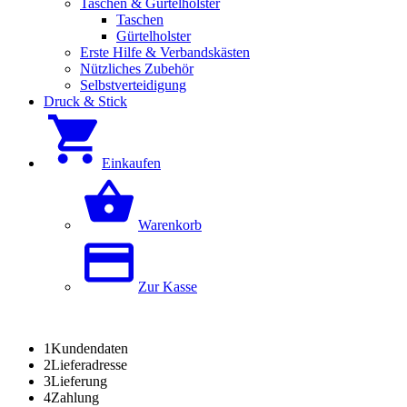
Taschen & Gürtelholster
Taschen
Gürtelholster
Erste Hilfe & Verbandskästen
Nützliches Zubehör
Selbstverteidigung
Druck & Stick
Einkaufen
Warenkorb
Zur Kasse
1
Kundendaten
2
Lieferadresse
3
Lieferung
4
Zahlung