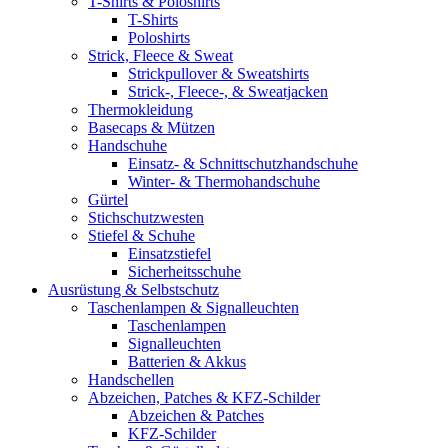
T-Shirts & Poloshirts
T-Shirts
Poloshirts
Strick, Fleece & Sweat
Strickpullover & Sweatshirts
Strick-, Fleece-, & Sweatjacken
Thermokleidung
Basecaps & Mützen
Handschuhe
Einsatz- & Schnittschutzhandschuhe
Winter- & Thermohandschuhe
Gürtel
Stichschutzwesten
Stiefel & Schuhe
Einsatzstiefel
Sicherheitsschuhe
Ausrüstung & Selbstschutz
Taschenlampen & Signalleuchten
Taschenlampen
Signalleuchten
Batterien & Akkus
Handschellen
Abzeichen, Patches & KFZ-Schilder
Abzeichen & Patches
KFZ-Schilder