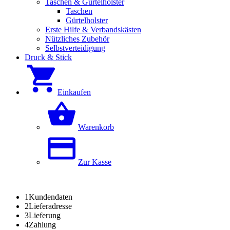
Taschen & Gürtelholster
Taschen
Gürtelholster
Erste Hilfe & Verbandskästen
Nützliches Zubehör
Selbstverteidigung
Druck & Stick
Einkaufen
Warenkorb
Zur Kasse
1
Kundendaten
2
Lieferadresse
3
Lieferung
4
Zahlung