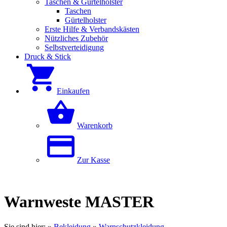
Taschen & Gürtelholster
Taschen
Gürtelholster
Erste Hilfe & Verbandskästen
Nützliches Zubehör
Selbstverteidigung
Druck & Stick
Einkaufen
Warenkorb
Zur Kasse
Warnweste MASTER
Sie sind hier:
»
Bekleidung
»
Warnschutzkleidung