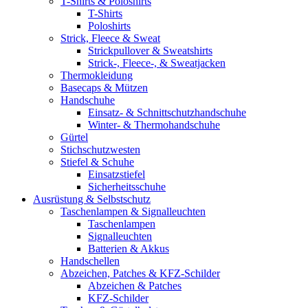
T-Shirts & Poloshirts
T-Shirts
Poloshirts
Strick, Fleece & Sweat
Strickpullover & Sweatshirts
Strick-, Fleece-, & Sweatjacken
Thermokleidung
Basecaps & Mützen
Handschuhe
Einsatz- & Schnittschutzhandschuhe
Winter- & Thermohandschuhe
Gürtel
Stichschutzwesten
Stiefel & Schuhe
Einsatzstiefel
Sicherheitsschuhe
Ausrüstung & Selbstschutz
Taschenlampen & Signalleuchten
Taschenlampen
Signalleuchten
Batterien & Akkus
Handschellen
Abzeichen, Patches & KFZ-Schilder
Abzeichen & Patches
KFZ-Schilder