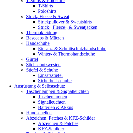
T-Shirts & Poloshirts
T-Shirts
Poloshirts
Strick, Fleece & Sweat
Strickpullover & Sweatshirts
Strick-, Fleece-, & Sweatjacken
Thermokleidung
Basecaps & Mützen
Handschuhe
Einsatz- & Schnittschutzhandschuhe
Winter- & Thermohandschuhe
Gürtel
Stichschutzwesten
Stiefel & Schuhe
Einsatzstiefel
Sicherheitsschuhe
Ausrüstung & Selbstschutz
Taschenlampen & Signalleuchten
Taschenlampen
Signalleuchten
Batterien & Akkus
Handschellen
Abzeichen, Patches & KFZ-Schilder
Abzeichen & Patches
KFZ-Schilder