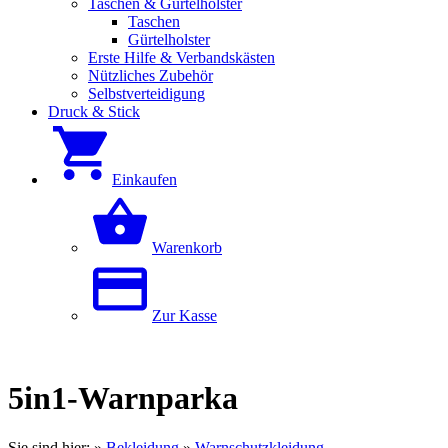
Taschen & Gürtelholster
Taschen
Gürtelholster
Erste Hilfe & Verbandskästen
Nützliches Zubehör
Selbstverteidigung
Druck & Stick
Einkaufen
Warenkorb
Zur Kasse
5in1-Warnparka
Sie sind hier:
»
Bekleidung
»
Warnschutzkleidung