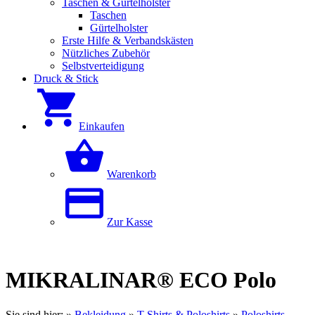
Taschen & Gürtelholster
Taschen
Gürtelholster
Erste Hilfe & Verbandskästen
Nützliches Zubehör
Selbstverteidigung
Druck & Stick
Einkaufen
Warenkorb
Zur Kasse
MIKRALINAR® ECO Polo
Sie sind hier:
»
Bekleidung
»
T-Shirts & Poloshirts
»
Poloshirts