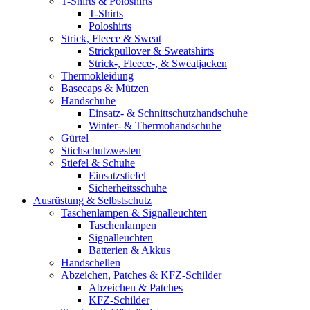
T-Shirts & Poloshirts
T-Shirts
Poloshirts
Strick, Fleece & Sweat
Strickpullover & Sweatshirts
Strick-, Fleece-, & Sweatjacken
Thermokleidung
Basecaps & Mützen
Handschuhe
Einsatz- & Schnittschutzhandschuhe
Winter- & Thermohandschuhe
Gürtel
Stichschutzwesten
Stiefel & Schuhe
Einsatzstiefel
Sicherheitsschuhe
Ausrüstung & Selbstschutz
Taschenlampen & Signalleuchten
Taschenlampen
Signalleuchten
Batterien & Akkus
Handschellen
Abzeichen, Patches & KFZ-Schilder
Abzeichen & Patches
KFZ-Schilder