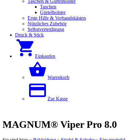
Taschen & Gürtelholster
Taschen
Gürtelholster
Erste Hilfe & Verbandskästen
Nützliches Zubehör
Selbstverteidigung
Druck & Stick
Einkaufen
Warenkorb
Zur Kasse
MAGNUM® Viper Pro 8.0
Sie sind hier:
»
Bekleidung
»
Stiefel & Schuhe
»
Einsatzstiefel