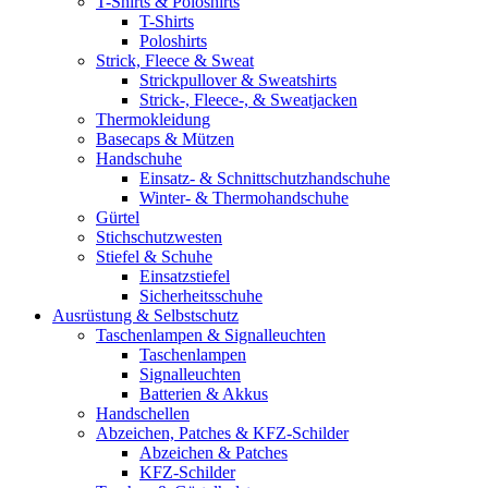
T-Shirts & Poloshirts
T-Shirts
Poloshirts
Strick, Fleece & Sweat
Strickpullover & Sweatshirts
Strick-, Fleece-, & Sweatjacken
Thermokleidung
Basecaps & Mützen
Handschuhe
Einsatz- & Schnittschutzhandschuhe
Winter- & Thermohandschuhe
Gürtel
Stichschutzwesten
Stiefel & Schuhe
Einsatzstiefel
Sicherheitsschuhe
Ausrüstung & Selbstschutz
Taschenlampen & Signalleuchten
Taschenlampen
Signalleuchten
Batterien & Akkus
Handschellen
Abzeichen, Patches & KFZ-Schilder
Abzeichen & Patches
KFZ-Schilder