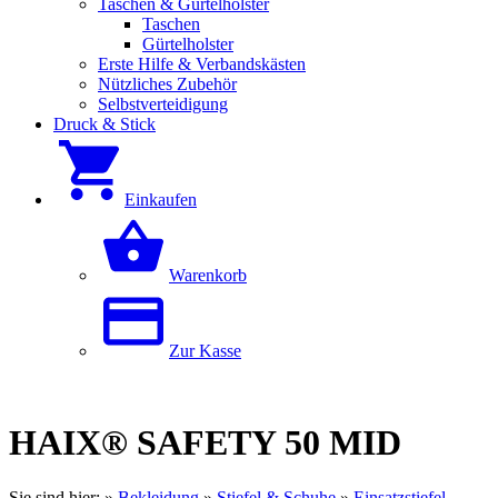
Taschen & Gürtelholster
Taschen
Gürtelholster
Erste Hilfe & Verbandskästen
Nützliches Zubehör
Selbstverteidigung
Druck & Stick
Einkaufen
Warenkorb
Zur Kasse
HAIX® SAFETY 50 MID
Sie sind hier:
»
Bekleidung
»
Stiefel & Schuhe
»
Einsatzstiefel