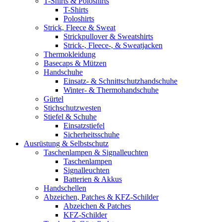
T-Shirts & Poloshirts
T-Shirts
Poloshirts
Strick, Fleece & Sweat
Strickpullover & Sweatshirts
Strick-, Fleece-, & Sweatjacken
Thermokleidung
Basecaps & Mützen
Handschuhe
Einsatz- & Schnittschutzhandschuhe
Winter- & Thermohandschuhe
Gürtel
Stichschutzwesten
Stiefel & Schuhe
Einsatzstiefel
Sicherheitsschuhe
Ausrüstung & Selbstschutz
Taschenlampen & Signalleuchten
Taschenlampen
Signalleuchten
Batterien & Akkus
Handschellen
Abzeichen, Patches & KFZ-Schilder
Abzeichen & Patches
KFZ-Schilder