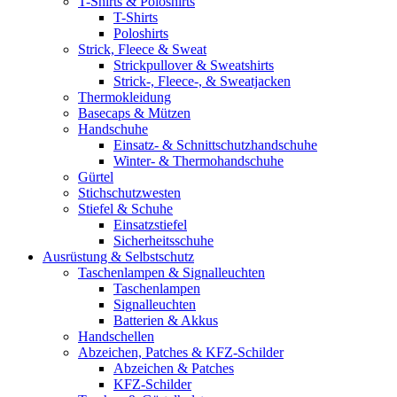
T-Shirts & Poloshirts
T-Shirts
Poloshirts
Strick, Fleece & Sweat
Strickpullover & Sweatshirts
Strick-, Fleece-, & Sweatjacken
Thermokleidung
Basecaps & Mützen
Handschuhe
Einsatz- & Schnittschutzhandschuhe
Winter- & Thermohandschuhe
Gürtel
Stichschutzwesten
Stiefel & Schuhe
Einsatzstiefel
Sicherheitsschuhe
Ausrüstung & Selbstschutz
Taschenlampen & Signalleuchten
Taschenlampen
Signalleuchten
Batterien & Akkus
Handschellen
Abzeichen, Patches & KFZ-Schilder
Abzeichen & Patches
KFZ-Schilder