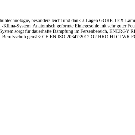
schuhtechnologie, besonders leicht und dank 3-Lagen GORE-TEX Lamin
-Klima-System, Anatomisch geformte Einlegesohle mit sehr guter Feuch
RB-System sorgt für dauerhafte Dämpfung im Fersenbereich, ENERGY R
, uvm. Berufsschuh gemäß: CE EN ISO 20347:2012 O2 HRO HI CI WR 