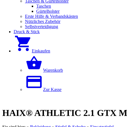
Taschen & Gürtelholster
Taschen
Gürtelholster
Erste Hilfe & Verbandskästen
Nützliches Zubehör
Selbstverteidigung
Druck & Stick
Einkaufen
Warenkorb
Zur Kasse
HAIX® ATHLETIC 2.1 GTX M
Sie sind hier:
»
Bekleidung
»
Stiefel & Schuhe
»
Einsatzstiefel