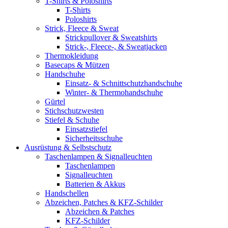
T-Shirts & Poloshirts
T-Shirts
Poloshirts
Strick, Fleece & Sweat
Strickpullover & Sweatshirts
Strick-, Fleece-, & Sweatjacken
Thermokleidung
Basecaps & Mützen
Handschuhe
Einsatz- & Schnittschutzhandschuhe
Winter- & Thermohandschuhe
Gürtel
Stichschutzwesten
Stiefel & Schuhe
Einsatzstiefel
Sicherheitsschuhe
Ausrüstung & Selbstschutz
Taschenlampen & Signalleuchten
Taschenlampen
Signalleuchten
Batterien & Akkus
Handschellen
Abzeichen, Patches & KFZ-Schilder
Abzeichen & Patches
KFZ-Schilder