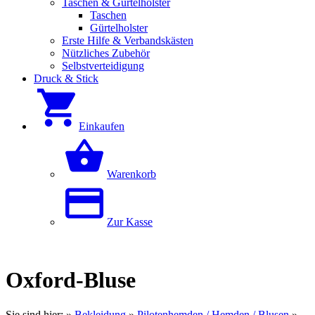
Taschen & Gürtelholster
Taschen
Gürtelholster
Erste Hilfe & Verbandskästen
Nützliches Zubehör
Selbstverteidigung
Druck & Stick
Einkaufen
Warenkorb
Zur Kasse
Oxford-Bluse
Sie sind hier:
»
Bekleidung
»
Pilotenhemden / Hemden / Blusen
»