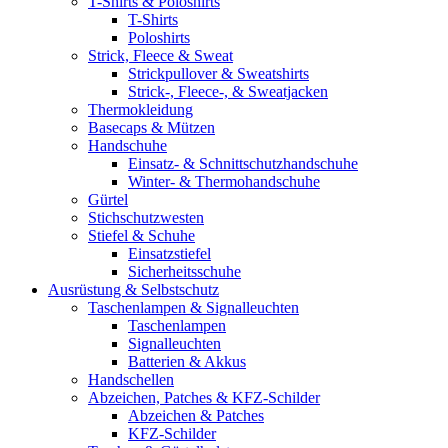
T-Shirts & Poloshirts
T-Shirts
Poloshirts
Strick, Fleece & Sweat
Strickpullover & Sweatshirts
Strick-, Fleece-, & Sweatjacken
Thermokleidung
Basecaps & Mützen
Handschuhe
Einsatz- & Schnittschutzhandschuhe
Winter- & Thermohandschuhe
Gürtel
Stichschutzwesten
Stiefel & Schuhe
Einsatzstiefel
Sicherheitsschuhe
Ausrüstung & Selbstschutz
Taschenlampen & Signalleuchten
Taschenlampen
Signalleuchten
Batterien & Akkus
Handschellen
Abzeichen, Patches & KFZ-Schilder
Abzeichen & Patches
KFZ-Schilder