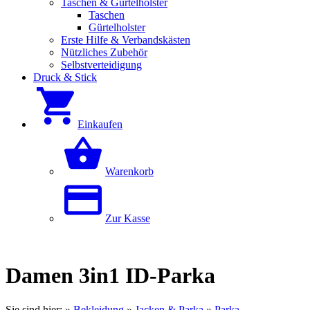
Taschen & Gürtelholster
Taschen
Gürtelholster
Erste Hilfe & Verbandskästen
Nützliches Zubehör
Selbstverteidigung
Druck & Stick
Einkaufen
Warenkorb
Zur Kasse
Damen 3in1 ID-Parka
Sie sind hier:
»
Bekleidung
»
Jacken & Parka
»
Parka