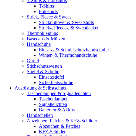
T-Shirts & Poloshirts
T-Shirts
Poloshirts
Strick, Fleece & Sweat
Strickpullover & Sweatshirts
Strick-, Fleece-, & Sweatjacken
Thermokleidung
Basecaps & Mützen
Handschuhe
Einsatz- & Schnittschutzhandschuhe
Winter- & Thermohandschuhe
Gürtel
Stichschutzwesten
Stiefel & Schuhe
Einsatzstiefel
Sicherheitsschuhe
Ausrüstung & Selbstschutz
Taschenlampen & Signalleuchten
Taschenlampen
Signalleuchten
Batterien & Akkus
Handschellen
Abzeichen, Patches & KFZ-Schilder
Abzeichen & Patches
KFZ-Schilder