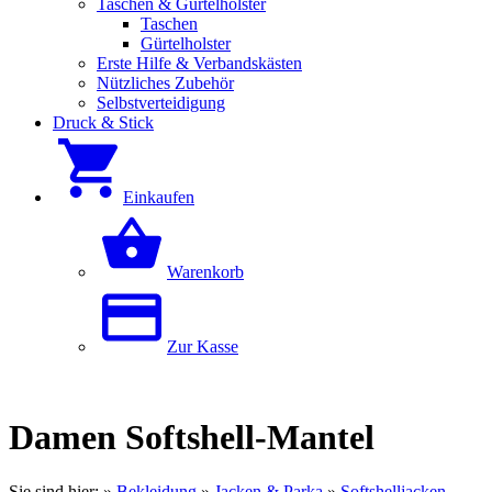
Taschen & Gürtelholster
Taschen
Gürtelholster
Erste Hilfe & Verbandskästen
Nützliches Zubehör
Selbstverteidigung
Druck & Stick
Einkaufen
Warenkorb
Zur Kasse
Damen Softshell-Mantel
Sie sind hier:
»
Bekleidung
»
Jacken & Parka
»
Softshelljacken