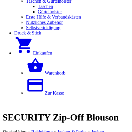
Taschen & Gürtelholster
Taschen
Gürtelholster
Erste Hilfe & Verbandskästen
Nützliches Zubehör
Selbstverteidigung
Druck & Stick
Einkaufen
Warenkorb
Zur Kasse
SECURITY Zip-Off Blouson
Sie sind hier:
»
Bekleidung
»
Jacken & Parka
»
Jacken