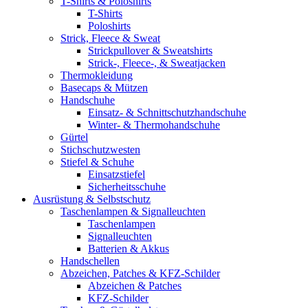
T-Shirts & Poloshirts
T-Shirts
Poloshirts
Strick, Fleece & Sweat
Strickpullover & Sweatshirts
Strick-, Fleece-, & Sweatjacken
Thermokleidung
Basecaps & Mützen
Handschuhe
Einsatz- & Schnittschutzhandschuhe
Winter- & Thermohandschuhe
Gürtel
Stichschutzwesten
Stiefel & Schuhe
Einsatzstiefel
Sicherheitsschuhe
Ausrüstung & Selbstschutz
Taschenlampen & Signalleuchten
Taschenlampen
Signalleuchten
Batterien & Akkus
Handschellen
Abzeichen, Patches & KFZ-Schilder
Abzeichen & Patches
KFZ-Schilder