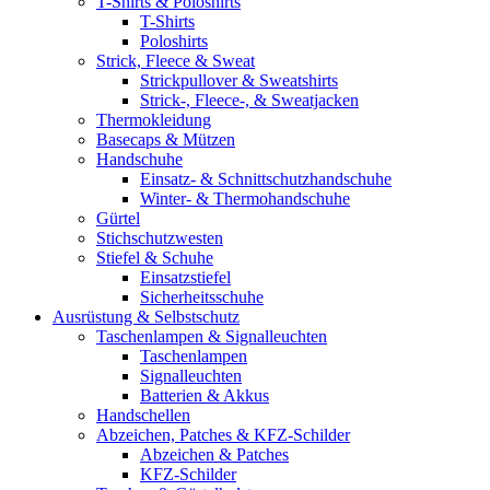
T-Shirts & Poloshirts
T-Shirts
Poloshirts
Strick, Fleece & Sweat
Strickpullover & Sweatshirts
Strick-, Fleece-, & Sweatjacken
Thermokleidung
Basecaps & Mützen
Handschuhe
Einsatz- & Schnittschutzhandschuhe
Winter- & Thermohandschuhe
Gürtel
Stichschutzwesten
Stiefel & Schuhe
Einsatzstiefel
Sicherheitsschuhe
Ausrüstung & Selbstschutz
Taschenlampen & Signalleuchten
Taschenlampen
Signalleuchten
Batterien & Akkus
Handschellen
Abzeichen, Patches & KFZ-Schilder
Abzeichen & Patches
KFZ-Schilder