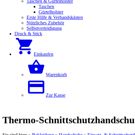
Taschen & Gürtelholster
Taschen
Gürtelholster
Erste Hilfe & Verbandskästen
Nützliches Zubehör
Selbstverteidigung
Druck & Stick
Einkaufen
Warenkorb
Zur Kasse
Thermo-Schnittschutzhandsch
Sie sind hier:
»
Bekleidung
»
Handschuhe
»
Einsatz- & Schnittschut