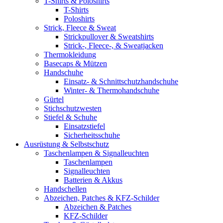
T-Shirts & Poloshirts
T-Shirts
Poloshirts
Strick, Fleece & Sweat
Strickpullover & Sweatshirts
Strick-, Fleece-, & Sweatjacken
Thermokleidung
Basecaps & Mützen
Handschuhe
Einsatz- & Schnittschutzhandschuhe
Winter- & Thermohandschuhe
Gürtel
Stichschutzwesten
Stiefel & Schuhe
Einsatzstiefel
Sicherheitsschuhe
Ausrüstung & Selbstschutz
Taschenlampen & Signalleuchten
Taschenlampen
Signalleuchten
Batterien & Akkus
Handschellen
Abzeichen, Patches & KFZ-Schilder
Abzeichen & Patches
KFZ-Schilder