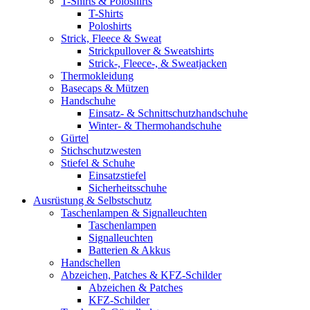
T-Shirts & Poloshirts
T-Shirts
Poloshirts
Strick, Fleece & Sweat
Strickpullover & Sweatshirts
Strick-, Fleece-, & Sweatjacken
Thermokleidung
Basecaps & Mützen
Handschuhe
Einsatz- & Schnittschutzhandschuhe
Winter- & Thermohandschuhe
Gürtel
Stichschutzwesten
Stiefel & Schuhe
Einsatzstiefel
Sicherheitsschuhe
Ausrüstung & Selbstschutz
Taschenlampen & Signalleuchten
Taschenlampen
Signalleuchten
Batterien & Akkus
Handschellen
Abzeichen, Patches & KFZ-Schilder
Abzeichen & Patches
KFZ-Schilder