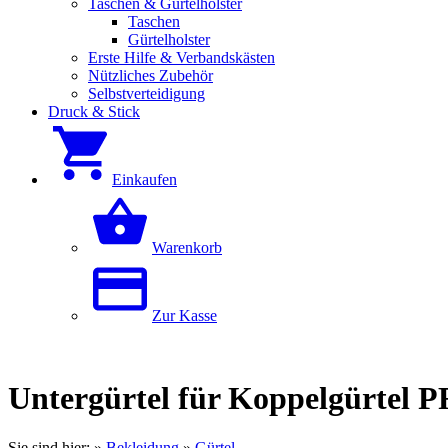
Taschen & Gürtelholster
Taschen
Gürtelholster
Erste Hilfe & Verbandskästen
Nützliches Zubehör
Selbstverteidigung
Druck & Stick
Einkaufen
Warenkorb
Zur Kasse
Untergürtel für Koppelgürtel 
Sie sind hier:
»
Bekleidung
»
Gürtel