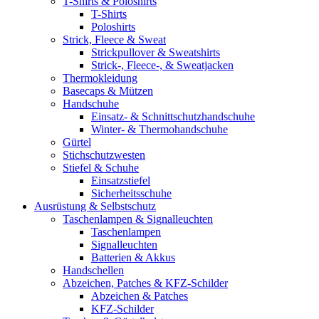
T-Shirts & Poloshirts
T-Shirts
Poloshirts
Strick, Fleece & Sweat
Strickpullover & Sweatshirts
Strick-, Fleece-, & Sweatjacken
Thermokleidung
Basecaps & Mützen
Handschuhe
Einsatz- & Schnittschutzhandschuhe
Winter- & Thermohandschuhe
Gürtel
Stichschutzwesten
Stiefel & Schuhe
Einsatzstiefel
Sicherheitsschuhe
Ausrüstung & Selbstschutz
Taschenlampen & Signalleuchten
Taschenlampen
Signalleuchten
Batterien & Akkus
Handschellen
Abzeichen, Patches & KFZ-Schilder
Abzeichen & Patches
KFZ-Schilder