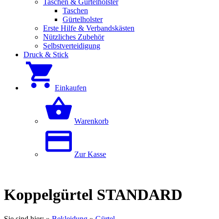
Taschen & Gürtelholster
Taschen
Gürtelholster
Erste Hilfe & Verbandskästen
Nützliches Zubehör
Selbstverteidigung
Druck & Stick
Einkaufen
Warenkorb
Zur Kasse
Koppelgürtel STANDARD
Sie sind hier:
»
Bekleidung
»
Gürtel