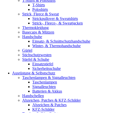
T-Shirts & Poloshirts
T-Shirts
Poloshirts
Strick, Fleece & Sweat
Strickpullover & Sweatshirts
Strick-, Fleece-, & Sweatjacken
Thermokleidung
Basecaps & Mützen
Handschuhe
Einsatz- & Schnittschutzhandschuhe
Winter- & Thermohandschuhe
Gürtel
Stichschutzwesten
Stiefel & Schuhe
Einsatzstiefel
Sicherheitsschuhe
Ausrüstung & Selbstschutz
Taschenlampen & Signalleuchten
Taschenlampen
Signalleuchten
Batterien & Akkus
Handschellen
Abzeichen, Patches & KFZ-Schilder
Abzeichen & Patches
KFZ-Schilder