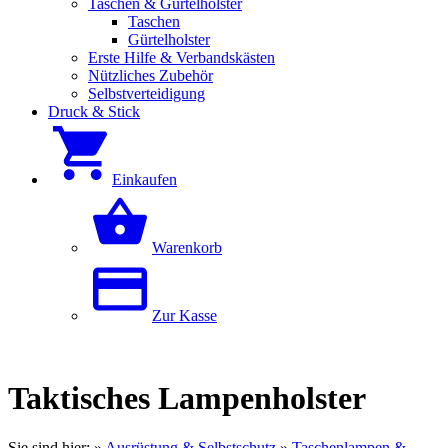
Taschen & Gürtelholster
Taschen
Gürtelholster
Erste Hilfe & Verbandskästen
Nützliches Zubehör
Selbstverteidigung
Druck & Stick
Einkaufen
Warenkorb
Zur Kasse
Taktisches Lampenholster
Sie sind hier:
»
Ausrüstung & Selbstschutz
»
Taschenlampen &