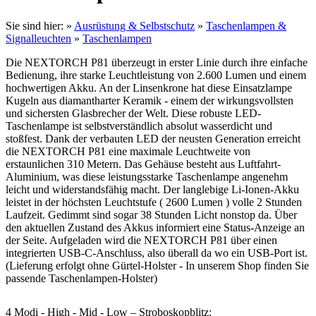
Sie sind hier:
»
Ausrüstung & Selbstschutz
»
Taschenlampen &
Signalleuchten
»
Taschenlampen
Die NEXTORCH P81 überzeugt in erster Linie durch ihre einfache
Bedienung, ihre starke Leuchtleistung von 2.600 Lumen und einem
hochwertigen Akku. An der Linsenkrone hat diese Einsatzlampe
Kugeln aus diamantharter Keramik - einem der wirkungsvollsten
und sichersten Glasbrecher der Welt. Diese robuste LED-
Taschenlampe ist selbstverständlich absolut wasserdicht und
stoßfest. Dank der verbauten LED der neusten Generation erreicht
die NEXTORCH P81 eine maximale Leuchtweite von
erstaunlichen 310 Metern. Das Gehäuse besteht aus Luftfahrt-
Aluminium, was diese leistungsstarke Taschenlampe angenehm
leicht und widerstandsfähig macht. Der langlebige Li-Ionen-Akku
leistet in der höchsten Leuchtstufe ( 2600 Lumen ) volle 2 Stunden
Laufzeit. Gedimmt sind sogar 38 Stunden Licht nonstop da. Über
den aktuellen Zustand des Akkus informiert eine Status-Anzeige an
der Seite. Aufgeladen wird die NEXTORCH P81 über einen
integrierten USB-C-Anschluss, also überall da wo ein USB-Port ist.
(Lieferung erfolgt ohne Gürtel-Holster - In unserem Shop finden Sie
passende Taschenlampen-Holster)
4 Modi - High - Mid - Low – Stroboskopblitz: