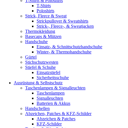
T-Shirts & Poloshirts
T-Shirts
Poloshirts
Strick, Fleece & Sweat
Strickpullover & Sweatshirts
Strick-, Fleece-, & Sweatjacken
Thermokleidung
Basecaps & Mützen
Handschuhe
Einsatz- & Schnittschutzhandschuhe
Winter- & Thermohandschuhe
Gürtel
Stichschutzwesten
Stiefel & Schuhe
Einsatzstiefel
Sicherheitsschuhe
Ausrüstung & Selbstschutz
Taschenlampen & Signalleuchten
Taschenlampen
Signalleuchten
Batterien & Akkus
Handschellen
Abzeichen, Patches & KFZ-Schilder
Abzeichen & Patches
KFZ-Schilder