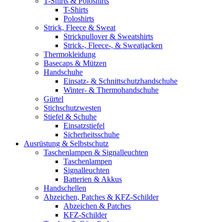
T-Shirts & Poloshirts
T-Shirts
Poloshirts
Strick, Fleece & Sweat
Strickpullover & Sweatshirts
Strick-, Fleece-, & Sweatjacken
Thermokleidung
Basecaps & Mützen
Handschuhe
Einsatz- & Schnittschutzhandschuhe
Winter- & Thermohandschuhe
Gürtel
Stichschutzwesten
Stiefel & Schuhe
Einsatzstiefel
Sicherheitsschuhe
Ausrüstung & Selbstschutz
Taschenlampen & Signalleuchten
Taschenlampen
Signalleuchten
Batterien & Akkus
Handschellen
Abzeichen, Patches & KFZ-Schilder
Abzeichen & Patches
KFZ-Schilder