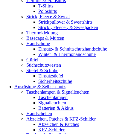
T-Shirts & Poloshirts
T-Shirts
Poloshirts
Strick, Fleece & Sweat
Strickpullover & Sweatshirts
Strick-, Fleece-, & Sweatjacken
Thermokleidung
Basecaps & Mützen
Handschuhe
Einsatz- & Schnittschutzhandschuhe
Winter- & Thermohandschuhe
Gürtel
Stichschutzwesten
Stiefel & Schuhe
Einsatzstiefel
Sicherheitsschuhe
Ausrüstung & Selbstschutz
Taschenlampen & Signalleuchten
Taschenlampen
Signalleuchten
Batterien & Akkus
Handschellen
Abzeichen, Patches & KFZ-Schilder
Abzeichen & Patches
KFZ-Schilder