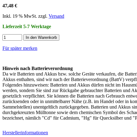
47,48 €
Inkl. 19 % MwSt. zzgl.
Versand
Lieferzeit 5-7 Werktage
In den Warenkorb
Für später merken
Hinweis nach Batterieverordnung
Da wir Batterien und Akkus bzw. solche Geräte verkaufen, die Batter
Akkus enthalten, sind wir nach der Batterieverordnung (BattV) verpfli
Folgendes hinzuweisen: Batterien und Akkus dürfen nicht im Hausmül
werden, sondern Sie sind zur Rückgabe gebrauchter Batterien und A
gesetzlich verpflichtet. Sie können die Batterien nach Gebrauch entw
zurücksenden oder in unmittelbarer Nähe (z.B. im Handel oder in k
Sammelstellen) unentgeltlich zurückgegeben. Batterien und Akkus sin
durchgekreuzten Mülltonne sowie dem chemischen Symbol des Schad
bezeichnet, nämlich "Cd" für Cadmium, "Hg" für Quecksilber und "Pb
Herstellerinformationen