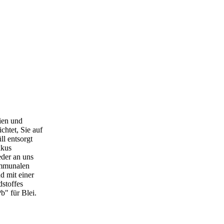
ien und
chtet, Sie auf
l entsorgt
kkus
eder an uns
ommunalen
d mit einer
stoffes
" für Blei.