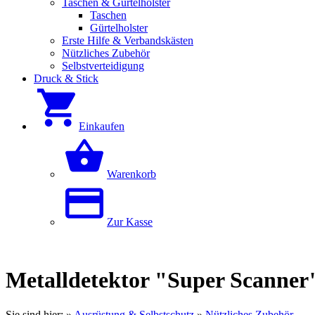
Taschen & Gürtelholster
Taschen
Gürtelholster
Erste Hilfe & Verbandskästen
Nützliches Zubehör
Selbstverteidigung
Druck & Stick
Einkaufen
Warenkorb
Zur Kasse
Metalldetektor "Super Scanner
Sie sind hier:
»
Ausrüstung & Selbstschutz
»
Nützliches Zubehör