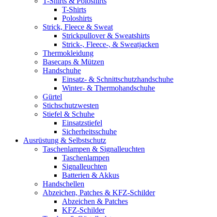
T-Shirts & Poloshirts
T-Shirts
Poloshirts
Strick, Fleece & Sweat
Strickpullover & Sweatshirts
Strick-, Fleece-, & Sweatjacken
Thermokleidung
Basecaps & Mützen
Handschuhe
Einsatz- & Schnittschutzhandschuhe
Winter- & Thermohandschuhe
Gürtel
Stichschutzwesten
Stiefel & Schuhe
Einsatzstiefel
Sicherheitsschuhe
Ausrüstung & Selbstschutz
Taschenlampen & Signalleuchten
Taschenlampen
Signalleuchten
Batterien & Akkus
Handschellen
Abzeichen, Patches & KFZ-Schilder
Abzeichen & Patches
KFZ-Schilder