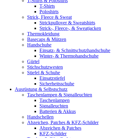
T-Shirts & Poloshirts
T-Shirts
Poloshirts
Strick, Fleece & Sweat
Strickpullover & Sweatshirts
Strick-, Fleece-, & Sweatjacken
Thermokleidung
Basecaps & Mützen
Handschuhe
Einsatz- & Schnittschutzhandschuhe
Winter- & Thermohandschuhe
Gürtel
Stichschutzwesten
Stiefel & Schuhe
Einsatzstiefel
Sicherheitsschuhe
Ausrüstung & Selbstschutz
Taschenlampen & Signalleuchten
Taschenlampen
Signalleuchten
Batterien & Akkus
Handschellen
Abzeichen, Patches & KFZ-Schilder
Abzeichen & Patches
KFZ-Schilder