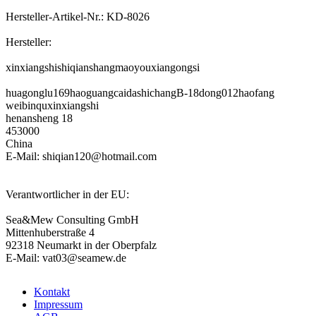
Hersteller-Artikel-Nr.: KD-8026
Hersteller:
xinxiangshishiqianshangmaoyouxiangongsi
huagonglu169haoguangcaidashichangB-18dong012haofang
weibinquxinxiangshi
henansheng 18
453000
China
E-Mail: shiqian120@hotmail.com
Verantwortlicher in der EU:
Sea&Mew Consulting GmbH
Mittenhuberstraße 4
92318 Neumarkt in der Oberpfalz
E-Mail: vat03@seamew.de
Kontakt
Impressum