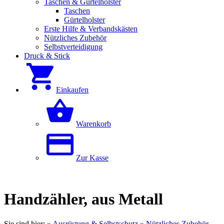
Taschen & Gürtelholster
Taschen
Gürtelholster
Erste Hilfe & Verbandskästen
Nützliches Zubehör
Selbstverteidigung
Druck & Stick
Einkaufen
Warenkorb
Zur Kasse
Handzähler, aus Metall
Sie sind hier:
»
Ausrüstung & Selbstschutz
»
Nützliches Zubehör