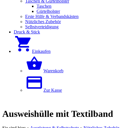
Taschen & Gürtelholster
Taschen
Gürtelholster
Erste Hilfe & Verbandskästen
Nützliches Zubehör
Selbstverteidigung
Druck & Stick
Einkaufen
Warenkorb
Zur Kasse
Ausweishülle mit Textilband
Sie sind hier:
»
Ausrüstung & Selbstschutz
»
Nützliches Zubehör