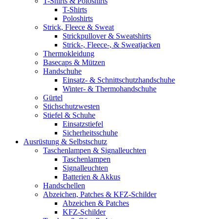
T-Shirts & Poloshirts
T-Shirts
Poloshirts
Strick, Fleece & Sweat
Strickpullover & Sweatshirts
Strick-, Fleece-, & Sweatjacken
Thermokleidung
Basecaps & Mützen
Handschuhe
Einsatz- & Schnittschutzhandschuhe
Winter- & Thermohandschuhe
Gürtel
Stichschutzwesten
Stiefel & Schuhe
Einsatzstiefel
Sicherheitsschuhe
Ausrüstung & Selbstschutz
Taschenlampen & Signalleuchten
Taschenlampen
Signalleuchten
Batterien & Akkus
Handschellen
Abzeichen, Patches & KFZ-Schilder
Abzeichen & Patches
KFZ-Schilder