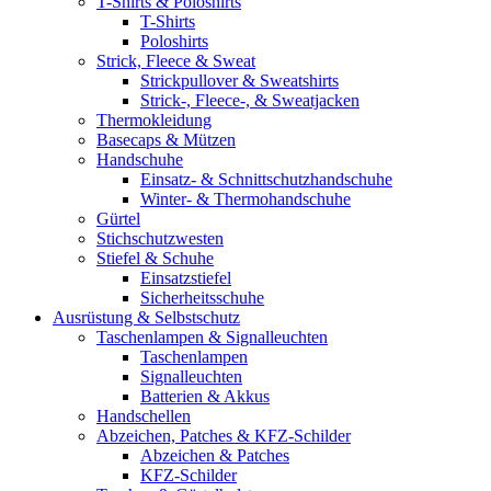
T-Shirts & Poloshirts
T-Shirts
Poloshirts
Strick, Fleece & Sweat
Strickpullover & Sweatshirts
Strick-, Fleece-, & Sweatjacken
Thermokleidung
Basecaps & Mützen
Handschuhe
Einsatz- & Schnittschutzhandschuhe
Winter- & Thermohandschuhe
Gürtel
Stichschutzwesten
Stiefel & Schuhe
Einsatzstiefel
Sicherheitsschuhe
Ausrüstung & Selbstschutz
Taschenlampen & Signalleuchten
Taschenlampen
Signalleuchten
Batterien & Akkus
Handschellen
Abzeichen, Patches & KFZ-Schilder
Abzeichen & Patches
KFZ-Schilder