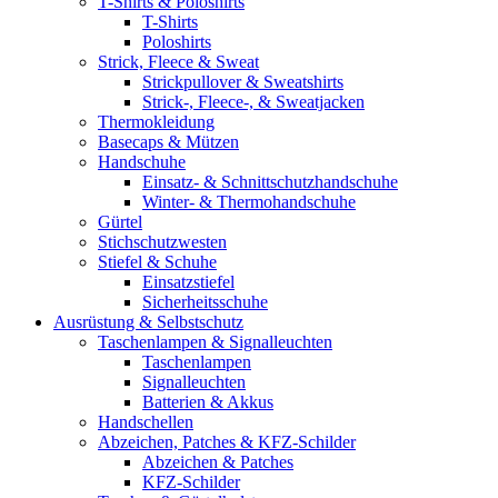
T-Shirts & Poloshirts
T-Shirts
Poloshirts
Strick, Fleece & Sweat
Strickpullover & Sweatshirts
Strick-, Fleece-, & Sweatjacken
Thermokleidung
Basecaps & Mützen
Handschuhe
Einsatz- & Schnittschutzhandschuhe
Winter- & Thermohandschuhe
Gürtel
Stichschutzwesten
Stiefel & Schuhe
Einsatzstiefel
Sicherheitsschuhe
Ausrüstung & Selbstschutz
Taschenlampen & Signalleuchten
Taschenlampen
Signalleuchten
Batterien & Akkus
Handschellen
Abzeichen, Patches & KFZ-Schilder
Abzeichen & Patches
KFZ-Schilder