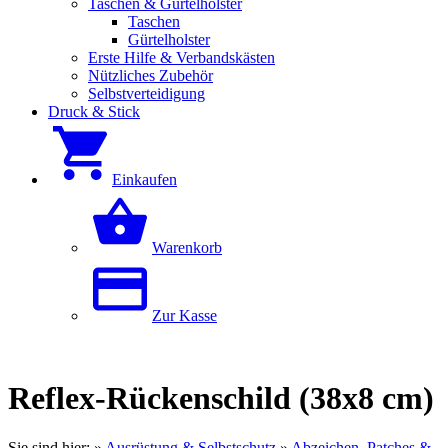
Taschen & Gürtelholster
Taschen
Gürtelholster
Erste Hilfe & Verbandskästen
Nützliches Zubehör
Selbstverteidigung
Druck & Stick
Einkaufen
Warenkorb
Zur Kasse
Reflex-Rückenschild (38x8 cm)
Sie sind hier:
»
Ausrüstung & Selbstschutz
»
Abzeichen, Patches &